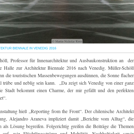
© Martin Nicholas Kunz
EKTUR BIENNALE IN VENEDIG 2016
chöll, Professor für Innenarchitektur und Ausbaukonstruktion an der
e Halle zur Architektur Biennale 2016 nach Venedig. Müller-Schöll
enn die touristischen Massenbewegungen ausdünnen, die Sonne flacher
l trübe und neblig sein kann. „Da zeigt sich Venedig von einer ganz
ie Stadt bekommt einen Charme, der mir gefällt und den perfekten
et“.
staltung hieß „Reporting from the Front“. Der chilenische Architekt
lung, Alejandro Araneva impliziert damit „Berichte vom Alltag“, die
n als Lösung begreifen. Folgerichtig greifen die Beiträge die Themen
auf, wie Flüchtlingsströme und Mobilität, Nachhaltigkeit sowie