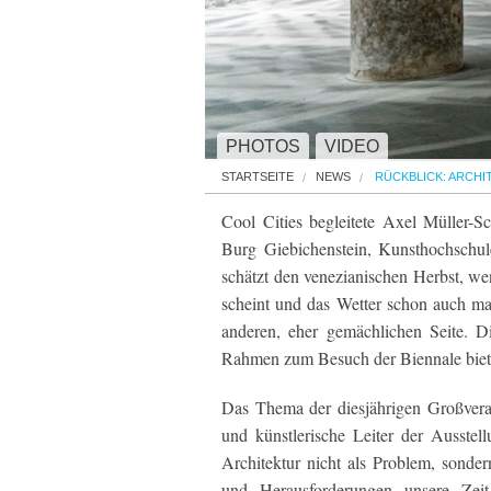
PHOTOS
VIDEO
STARTSEITE
NEWS
RÜCKBLICK: ARCHIT
Cool Cities begleitete Axel Müller-S
Burg Giebichenstein, Kunsthochschul
schätzt den venezianischen Herbst, w
scheint und das Wetter schon auch ma
anderen, eher gemächlichen Seite. D
Rahmen zum Besuch der Biennale biet
Das Thema der diesjährigen Großveran
und künstlerische Leiter der Ausstel
Architektur nicht als Problem, sonder
und Herausforderungen unsere Zeit 