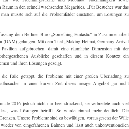
 Raum in den schnell wachsenden Megacities. „Für Besucher war das
 man musste sich auf die Problemfelder einstellen, um Lösungen zu
ffassung dem Berliner Büro „Something Fantastic“ in Zusammenarbeit
m (DAM) gelungen. Mit dem Titel „Making Heimat, Germany Arrival
 Pavilion aufgebrochen, damit eine räumliche Dimension mit der
rhergesehenen Ausblicke geschaffen und in diesem Kontext ein
emen und ihren Lösungen gezeigt.
 die Falle getappt, die Probleme mit einer großen Überladung zu
lbesucher in einer kurzen Zeit dieses riesige Angebot gar nicht
ale 2016 jedoch nicht nur beeindruckend, sie verbreitete auch viel
est, was Lösungen betrifft. So wurde einmal mehr deutlich: Die
Grenzen. Unsere Probleme sind zu bewältigen, vorausgesetzt der Wille
d wieder von eingefahrenen Bahnen und lässt auch unkonventionellen