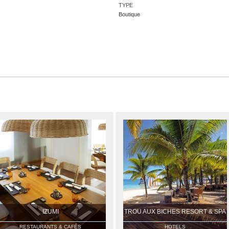
TYPE
Boutique
IZUMI
TROU AUX BICHES RESORT & SPA
RESTAURANTS & CAFÉS
HOTELS