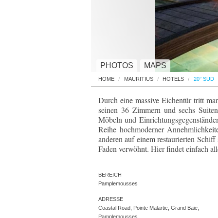
PHOTOS
MAPS
HOME
MAURITIUS
HOTELS
20° SUD
Durch eine massive Eichentür tritt m
seinen 36 Zimmern und sechs Suiten
Möbeln und Einrichtungsgegenständen 
Reihe hochmoderner Annehmlichkeiten
anderen auf einem restaurierten Schiff
Faden verwöhnt. Hier findet einfach al
BEREICH
Pamplemousses
ADRESSE
Coastal Road, Pointe Malartic, Grand Baie,
Pamplemousses