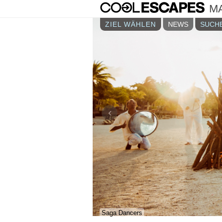
M
ZIEL WÄHLEN
NEWS
SUCHE
‹
Saga Dancers