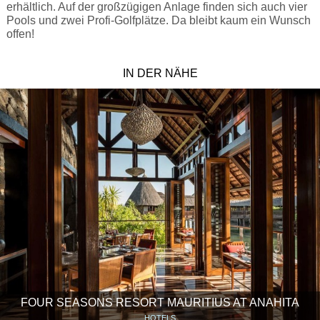
erhältlich. Auf der großzügigen Anlage finden sich auch vier
Pools und zwei Profi-Golfplätze. Da bleibt kaum ein Wunsch
offen!
IN DER NÄHE
FOUR SEASONS RESORT MAURITIUS AT ANAHITA
HOTELS