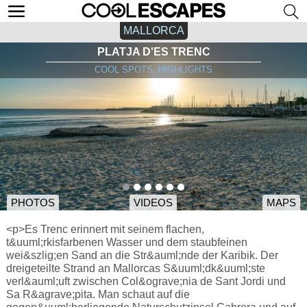
MALLORCA
PLATJA D'ES TRENC
COOL SPOTS, HIGHLIGHTS
PHOTOS
VIDEOS
MAPS
<p>Es Trenc erinnert mit seinem flachen,
t&uuml;rkisfarbenen Wasser und dem staubfeinen
wei&szlig;en Sand an die Str&auml;nde der Karibik. Der
dreigeteilte Strand an Mallorcas S&uuml;dk&uuml;ste
verl&auml;uft zwischen Col&ograve;nia de Sant Jordi und
Sa R&agrave;pita. Man schaut auf die