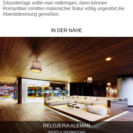
Sitzunterlage sollte man mitbringen, dann können
Romantiker inmitten malerischer Natur völlig ungestört die
Abendstimmung genießen.
IN DER NÄHE
RELOJERIA ALEMAN
SHOPS & SHOWROOMS