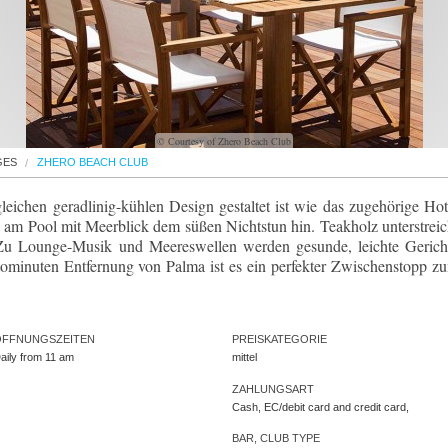
© Courtesy of Zhero Beach Club
GES
ZHERO BEACH CLUB
eichen geradlinig-kühlen Design gestaltet ist wie das zugehörige Hot
h am Pool mit Meerblick dem süßen Nichtstun hin. Teakholz unterstreic
 Zu Lounge-Musik und Meereswellen werden gesunde, leichte Gerich
utominuten Entfernung von Palma ist es ein perfekter Zwischenstopp z
ÖFFNUNGSZEITEN
PREISKATEGORIE
aily from 11 am
mittel
ZAHLUNGSART
Cash, EC/debit card and credit card,
BAR, CLUB TYPE