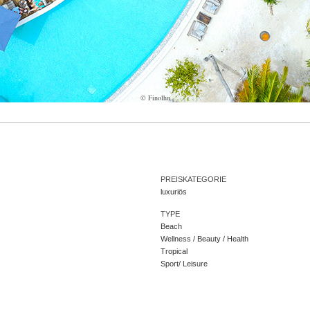
© Finolhu
PREISKATEGORIE
luxuriös
TYPE
Beach
Wellness / Beauty / Health
Tropical
Sport/ Leisure