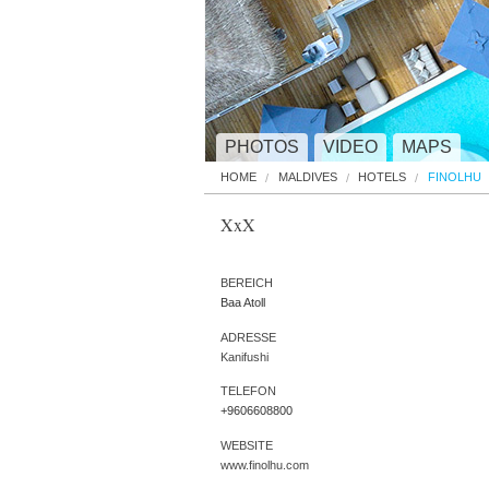
PHOTOS
VIDEO
MAPS
HOME
MALDIVES
HOTELS
FINOLHU
XxX
BEREICH
Baa Atoll
ADRESSE
Kanifushi
TELEFON
+9606608800
WEBSITE
www.finolhu.com