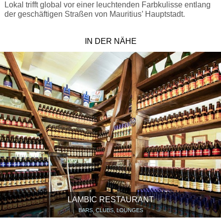
Lokal trifft global vor einer leuchtenden Farbkulisse entlang
der geschäftigen Straßen von Mauritius’ Hauptstadt.
IN DER NÄHE
LAMBIC RESTAURANT
BARS, CLUBS, LOUNGES