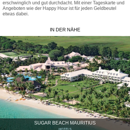
erschwinglich und gut durchdacht. Mit einer Tageskarte und
Angeboten wie der Happy Hour ist für jeden Geldbeutel
etwas dabei.
IN DER NÄHE
SUGAR BEACH MAURITIUS
HOTELS